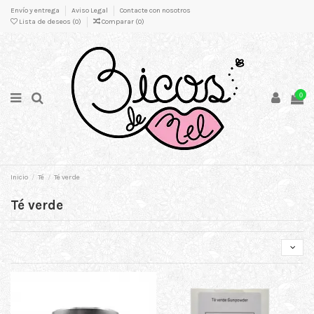
Envío y entrega
Aviso Legal
Contacte con nosotros
Lista de deseos (
0
)
Comparar (
0
)
0
Inicio
Té
Té verde
Té verde