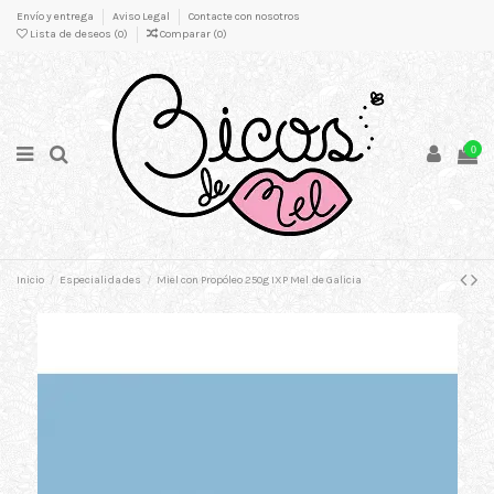
Envío y entrega
Aviso Legal
Contacte con nosotros
Lista de deseos (
0
)
Comparar (
0
)
0
Inicio
Especialidades
Miel con Propóleo 250g IXP Mel de Galicia