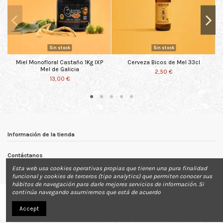
Sin stock
Sin stock
Miel Monofloral Castaño 1Kg IXP
Cerveza Bicos de Mel 33cl
Mel de Galicia
2,50 €
13,00 €
Información de la tienda
Contáctanos
Esta web usa cookies operativas propias que tienen una pura finalidad
funcional y cookies de terceros (tipo analytics) que permiten conocer sus
hábitos de navegación para darle mejores servicios de información. Si
continúa navegando asumiremos que está de acuerdo
Accept
Página web desarrollada para Bicos de Mel ©